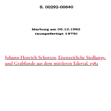
Johann-Henrich Schotten, Eisenzeitliche Siedlungs-
und Grabfunde aus dem mittleren Edertal. 1982
© Urheberrechtlich geschützt. Alle Rechte vorbehalten.
Impressum: Verantwortliche Stelle im Sinne der
Datenschutzgesetze, insbesondere der EU-
Datenschutzgrundverordnung (DSGVO), ist: Dr. phil. Johann-Henrich
Schotten, 34560 Fritzlar-Geismar,
E-Mail: holzheim@aol.com und fritzlar-fuehrungen@gmx.de