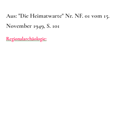
Aus: "Die Heimatwarte" Nr. NF. 01 vom 15.
November 1949, S. 101
Regionalarchäologie:
© Urheberrechtlich geschützt. Alle Rechte vorbehalten.
Impressum: Verantwortliche Stelle im Sinne der
Datenschutzgesetze, insbesondere der EU-
Datenschutzgrundverordnung (DSGVO), ist: Dr. phil. Johann-Henrich
Schotten, 34560 Fritzlar-Geismar,
E-Mail: holzheim@aol.com und fritzlar-fuehrungen@gmx.de
Titeldesign: nach Kathrin Beckmann
Dank an Karl Burchart, Horst Euler, Marlies Heer,
Klaus Leise. Wolfgang Schütz und Dr. Christian Wirkner
für Hinweise und Tipps, Johannes de Lange für die Scan-
Vorlagen
Die Seite ist nichtkommerziell und wird vom
Verantwortlichen ausschließlich privat finanziert!