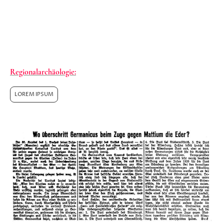
1. Welt-krieg stützt, belegt den Stand der damaligen
Forschung.
Über den Autor Max Beck ist, abgesehen von
einigen Beiträgen zur Regionalgeschichte, bislang
sonst nicht bekannt.
Regionalarchäologie:
LOREM IPSUM