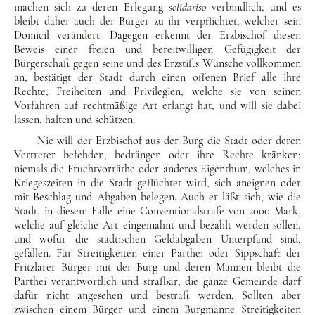
machen sich zu deren Erlegung
solidariso
verbindlich, und es
bleibt daher auch der Bürger zu ihr verpflichtet, welcher sein
Domicil verändert. Dagegen erkennt der Erzbischof diesen
Beweis einer freien und bereitwilligen Gefügigkeit der
Bürger­schaft gegen seine und des Erzstifts Wünsche vollkommen
an, bestätigt der Stadt durch einen offenen Brief alle ihre
Rechte, Freiheiten und Privilegien, welche sie von seinen
Vorfahren auf rechtmäßige Art erlangt hat, und will sie dabei
lassen, halten und schützen.
Nie will der Erzbischof aus der Burg die Stadt oder deren
Vertre­ter befehden, bedrängen oder ihre Rechte kränken;
niemals die Fruchtvorräthe oder anderes Eigenthum, welches in
Krieges­zeiten in die Stadt geflüchtet wird, sich aneignen oder
mit Be­schlag und Abgaben belegen. Auch er läßt sich, wie die
Stadt, in diesem Falle eine Conventionalstrafe von 2000 Mark,
welche auf gleiche Art eingemahnt und bezahlt werden sollen,
und wo­für die städtischen Geldabgaben Unterpfand sind,
gefallen. Für Streitigkeiten einer Parthei oder Sippschaft der
Fritzlarer Bür­ger mit der Burg und deren Mannen bleibt die
Parthei verant­wortlich und strafbar; die ganze Gemeinde darf
dafür nicht an­gesehen und bestraft werden. Sollten aber
zwischen einem Bür­ger und einem Burgmanne Streitigkeiten