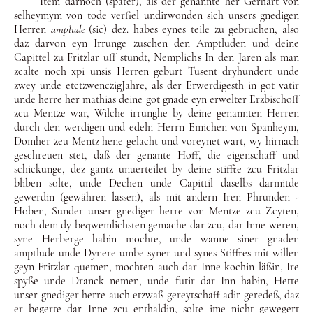
Item darnoch (später), als der genannte her Gerhart von
sel­heymym von tode verfiel undirwonden sich unsers gnedigen
Herren
amplude
(sic) dez. habes eynes teile zu gebruchen, also
daz darvon eyn Irrunge zuschen den Amptluden und deine
Ca­pittel zu Fritzlar uff stundt, Nemplichs In den Jaren als man
zcalte noch xpi unsis Herren geburt Tusent dryhundert unde
zwey unde etctzwenczigJahre, als der Erwerdigesth in got vatir
unde herre her mathias deine got gnade eyn erwelter Erzbi­schoff
zcu Mentze war, Wilche irrunghe by deine genannten Herren
durch den werdigen und edeln Herrn Emichen von Span­heym,
Domher zeu Mentz hene gelacht und voreynet wart, wy hirnach
geschreuen stet, daß der genante Hoff, die eigenschaff und
schickunge, dez gantz unuerteilet by deine stiffte zcu Fritz­lar
bliben solte, unde Dechen unde Capittil daselbs darmitde
ge­werdin (gewähren lassen), als mit andern Iren Phrunden -
Ho­ben, Sunder unser gnediger herre von Mentze zcu Zcyten,
noch dem dy beqwemlichsten gemache dar zcu, dar Inne weren,
syne Herberge habin mochte, unde wanne siner gnaden
amptlude un­de Dynere umbe syner und synes Stifftes mit willen
geyn Fritz­lar quemen, mochten auch dar Inne kochin läßin, Ire
spyße unde Dranck nemen, unde futir dar Inn habin, Hette
unser gnediger herre auch etzwaß gereytschaff adir geredeß, daz
er begerte dar Inne zcu enthaldin, solte ime nicht gewegert