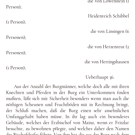
die von Löwenstein (1
Person);
Heidenreich Schibbel
(1 Person);
die von Linsingen (6
Personen);
die von Herzenreut (2
Personen);
die von Hertingshausen
(1 Person);
Ueberhaupt 36.
Aus der Anzahl der Burgmänner, welche doch alle mit ihren
Knechten und Pferden in der Burg ein Unterkommen finden
mußten, läßt sich mit Sicherheit besonders wenn man auch die
nöthigen Scheunen und Fruchtböden mit in Rechnung bringt,
der Schluß machen, daß die Burg einen sehr ansehnlichen
Um­fanggehabt haben müsse. In ihr lag auch ein besonderes
Gebäu­de, welches der Erzbischof von Mainz, wenn er Fritzlar
besuch­te, zu bewohnen pflegte, und welches daher den Namen
des Bi­schofshofes führte. Von ihm hat die aus der Burg nach dem