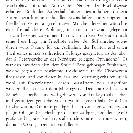
Marktplätze führende Straße den Namen der Bischofsgasse
er­halten. Doch der Aufenthalt hinter diesen hohen, düstern
Burg­mauern konnte nicht allen Erzbischöfen, am wenigsten in
fried­lichen Zeiten, angenehm seyn. Mancher derselben wünschte
ei­ne freundlichere Wohnung in dem so reizend gelegenen
Fritzlar beziehen zu können. Hier war nun kein Gebäude durch
seine freie Lage am Friedhofe neben der Stiftskirche, sowie
durch wei­te Räume für die Aufnahme des Fürsten und einen
Theil seines immer zahlreichen Gefolges geeigneter, als der über
der S. Pe­terskirche an der Nordseite gelegene „Pfründehof“. Es
war dies eins der vielen, dem Stifte S. Petri gehörigen Freihäuser,
welche gegen eine bestimmte Geldsumme an die Chorherren
überlas­sen, und von diesen in Bau und Besserung erhalten, auch
wohl auf überwiesenen leeren Baustättern neu aufgeführt
wur­den. Ihn hatte vor dem Jahre 1322 der Dechant Gerhard von
Sel­heim „suberlich und wol gebuwet, Also daz keyn suberlicher
und gerumiger gemache zu der zyt In keynem habe (Hofe) zu
fritzlar waren, Daz unse gnedigen heren von mentze zu czyden
plagin (pflegten) zu Herberge darinne zu ligen, nochdem (weil)
große stobin, sale, kuchen, stalle unde schuren Darinne waren,
dy nu (1462) vorgangen und vorfallen sin.