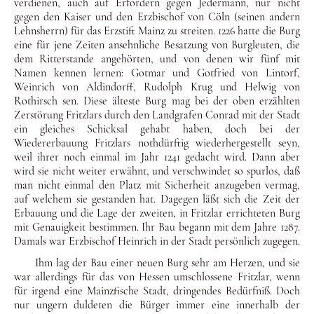
verdienen, auch auf Erfordern gegen Jedermann, nur nicht
ge­gen den Kaiser und den Erzbischof von Cöln (seinen andern
Lehnsherrn) für das Erzstift Mainz zu streiten. 1226 hatte die Burg
eine für jene Zeiten ansehnliche Besatzung von Burgleu­ten, die
dem Ritterstande angehörten, und von denen wir fünf mit
Namen kennen lernen: Gotmar und Gotfried von Lintorf,
Weinrich von Aldindorff, Rudolph Krug und Helwig von
Rot­hirsch sen. Diese älteste Burg mag bei der oben erzählten
Zer­störung Fritzlars durch den Landgrafen Conrad mit der Stadt
ein gleiches Schicksal gehabt haben, doch bei der
Wiedererbau­ung Fritzlars nothdürftig wiederhergestellt seyn,
weil ihrer noch einmal im Jahr 1241 gedacht wird. Dann aber
wird sie nicht weiter erwähnt, und ver­schwindet so spurlos, daß
man nicht einmal den Platz mit Sicherheit anzugeben vermag,
auf welchem sie gestanden hat. Dagegen läßt sich die Zeit der
Er­bauung und die Lage der zweiten, in Fritzlar errichteten Burg
mit Genauigkeit bestimmen. Ihr Bau begann mit dem Jahre 1287.
Damals war Erzbischof Heinrich in der Stadt persönlich zugegen.
Ihm lag der Bau einer neuen Burg sehr am Herzen, und sie
war allerdings für das von Hessen umschlossene Fritzlar, wenn
für irgend eine Mainzfische Stadt, dringendes Bedürfniß. Doch
nur ungern duldeten die Bürger immer eine innerhalb der