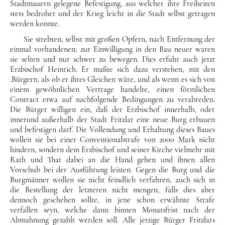
Stadt­mauern gelegene Befestigung, aus welcher ihre Freiheiten
stets bedrohet und der Krieg leicht in die Stadt selbst getragen
wer­den konnte.
Sie strebten, selbst mit großen Opfern, nach Entfernung der
einmal vorhandenen; zur Einwilligung in den Bau neuer waren
sie selten und nur schwer zu bewegen. Dies erfuhr auch jetzt
Erzbischof Heinrich. Er maßte sich dazu verstehen, mit den
.Bürgern, als ob er ihres Gleichen wäre, und als wenn es sich von
einem gewöhnlichen Vertrage handelte, einen förmlichen
Con­tract etwa auf nachfolgende Bedingungen zu verabreden.
Die Bürger willigen ein, daß der Erzbischof innerhalb, oder
inner­und außerhalb der Stadt Fritzlar eine neue Burg erbauen
und befestigen darf. Die Vollendung und Erhaltung dieses Baues
wollen sie bei einer Conventionalstrafe von 2000 Mark nicht
hin­dern, sondern dem Erzbischof und seiner Kirche vielmehr mit
Rath und That dabei an die Hand gehen und ihnen allen
Vor­schub bei der Ausführung leisten. Gegen die Burg und die
Burgmänner wollen sie nicht feindlich verfahren, auch sich in
die Bestellung der letzteren nicht men­gen, falls dies aber
dennoch geschehen sollte, in jene schon er­wähnte Strafe
verfallen seyn, welche dann binnen Monatsfrist nach der
Abmahnung gezahlt werden soll. Alle jetzige Bürger Fritzlars