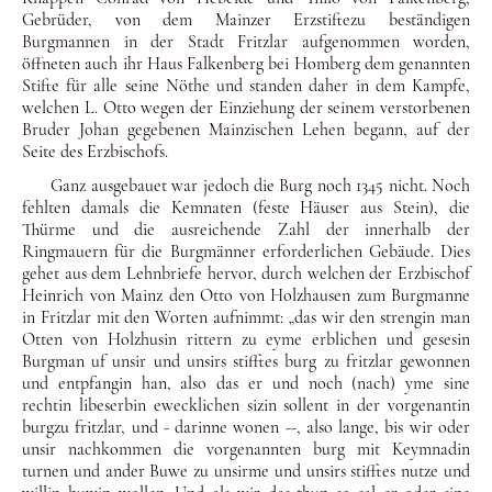
Gebrüder, von dem Mainzer Erzstiftezu beständigen
Burgmannen in der Stadt Fritzlar auf­genommen worden,
öffneten auch ihr Haus Falkenberg bei Homberg dem genannten
Stifte für alle seine Nöthe und stan­den daher in dem Kampfe,
welchen L. Otto wegen der Einzie­hung der seinem verstorbenen
Bruder Johan gegebenen Main­zischen Lehen begann, auf der
Seite des Erzbischofs.
Ganz ausgebauet war jedoch die Burg noch 1345 nicht. Noch
fehlten damals die Kemnaten (feste Häuser aus Stein), die
Thür­me und die ausreichende Zahl der innerhalb der
Ringmauern für die Burgmänner erforderlichen Gebäude. Dies
gehet aus dem Lehnbriefe hervor, durch welchen der Erzbischof
Heinrich von Mainz den Otto von Holzhausen zum Burgmanne
in Fritzlar mit den Worten aufnimmt: „das wir den strengin man
Otten von Holzhusin rittern zu eyme erblichen und gesesin
Burgman uf unsir und unsirs stifftes burg zu fritzlar gewonnen
und entpfan­gin han, also das er und noch (nach) yme sine
rechtin libeserbin ewecklichen sizin sollent in der vorgenantin
burgzu fritzlar, und - darinne wonen --, also lange, bis wir oder
unsir nachkommen die vorgenannten burg mit Keymnadin
turnen und ander Buwe zu unsirme und unsirs stifftes nutze und