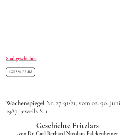
Seine Forschungen finden dann in der Folgezeit
ihren Niederschlag in der
Stadtgeschichtsforschung. Auch in der Aus-gabe
der Zeitungsbeilage "Die Heimatwart" von
Sylvester 1959, S. 246, findet sich ein leicht lesbarer,
Falckenheiners Erkenntnisse zitierender,
zusammender Text.
Stadtgeschichte:
LOREM IPSUM
Wochenspiegel
Nr. 27-31/21, vom 02.-30. Juni
1987, jeweils S. 1
Geschichte Fritzlars
von Dr. Carl Berhard Nicolaus Falckenheiner
s