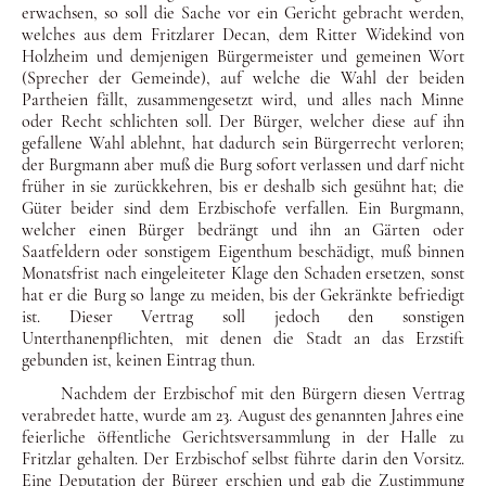
erwachsen, so soll die Sache vor ein Gericht gebracht werden,
welches aus dem Fritz­larer Decan, dem Ritter Widekind von
Holzheim und demjeni­gen Bürgermeister und gemeinen Wort
(Sprecher der Gemein­de), auf welche die Wahl der beiden
Partheien fällt, zusammen­gesetzt wird, und alles nach Minne
oder Recht schlichten soll. Der Bürger, welcher diese auf ihn
gefallene Wahl ablehnt, hat dadurch sein Bürgerrecht verloren;
der Burgmann aber muß die Burg sofort verlassen und darf nicht
früher in sie zurückkehren, bis er deshalb sich gesühnt hat; die
Güter beider sind dem Erzbi­schofe verfallen. Ein Burgmann,
welcher einen Bürger be­drängt und ihn an Gärten oder
Saatfeldern oder sonstigem Ei­genthum beschädigt, muß binnen
Monatsfrist nach eingeleite­ter Klage den Schaden ersetzen, sonst
hat er die Burg so lange zu meiden, bis der Gekränkte befriedigt
ist. Dieser Vertrag soll jedoch den sonstigen
Unterthanenpflichten, mit denen die Stadt an das Erzstift
gebunden ist, keinen Eintrag thun.
Nachdem der Erzbischof mit den Bürgern diesen Vertrag
ver­abredet hatte, wurde am 23. August des genannten Jahres eine
feierliche öffentliche Gerichtsversammlung in der Halle zu
Fritzlar gehalten. Der Erzbischof selbst führte darin den Vor­sitz.
Eine Deputation der Bürger erschien und gab die Zustim­mung