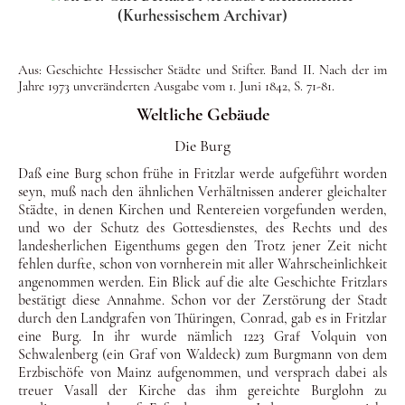
(Kurhessischem Archivar)
Aus: Geschichte Hessischer Städte und Stifter. Band II. Nach der im
Jahre 1973 unveränderten Ausgabe vom 1. Juni 1842, S. 71-81.
Weltliche Gebäude
Die Burg
Daß eine Burg schon frühe in Fritzlar werde aufgeführt worden
seyn, muß nach den ähnlichen Verhältnissen anderer gleichal­ter
Städte, in denen Kirchen und Rentereien vorgefunden wer­den,
und wo der Schutz des Gottesdienstes, des Rechts und des
landesherlichen Eigenthums gegen den Trotz jener Zeit nicht
fehlen durfte, schon von vornherein mit aller Wahrscheinlich­keit
angenommen werden. Ein Blick auf die alte Geschichte Fritzlars
bestätigt diese Annahme. Schon vor der Zerstörung der Stadt
durch den Landgrafen von Thüringen, Conrad, gab es in Fritzlar
eine Burg. In ihr wurde nämlich 1223 Graf Volquin von
Schwalenberg (ein Graf von Waldeck) zum Burgmann von dem
Erz­bischöfe von Mainz aufgenommen, und versprach da­bei als
treuer Va­sall der Kirche das ihm gereichte Burglohn zu