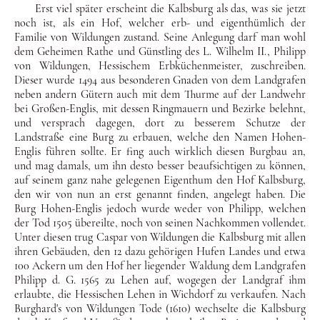
Erst viel später erscheint die Kalbsburg als das, was sie jetzt
noch ist, als ein Hof, welcher erb- und eigenthümlich der
Familie von Wildungen zustand. Seine Anlegung darf man wohl
dem Geheimen Rathe und Günstling des L. Wilhelm II., Philipp
von Wildungen, Hessischem Erbküchenmeister, zuschreiben.
Die­ser wurde 1494 aus besonderen Gnaden von dem Landgrafen
ne­ben andern Gütern auch mit dem Thurme auf der Landwehr
bei Großen-Englis, mit dessen Ringmauern und Bezirke belehnt,
und versprach dagegen, dort zu besserem Schutze der
Land­straße eine Burg zu erbauen, welche den Namen Hohen-
Englis führen sollte. Er fing auch wirklich diesen Burgbau an,
und mag damals, um ihn desto besser beaufsichtigen zu können,
auf sei­nem ganz nahe gelegenen Eigenthum den Hof Kalbs­burg,
den wir von nun an erst genannt finden, angelegt haben. Die
Burg Hohen-Englis jedoch wurde weder von Philipp, welchen
der Tod 1505 übereilte, noch von seinen Nachkommen vollendet.
Unter diesen trug Caspar von Wildungen die Kalbsburg mit allen
ih­ren Gebäuden, den 12 dazu gehörigen Hufen Landes und etwa
100 Ackern um den Hof her liegender Waldung dem Landgrafen
Philipp d. G. 1565 zu Lehen auf, wogegen der Landgraf ihm
er­laubte, die Hessischen Lehen in Wichdorf zu verkaufen. Nach
Burghard's von Wildungen Tode (1610) wechselte die Kalbs­burg