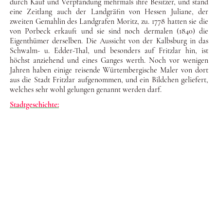
durch Kauf und Verpfändung mehrmals ihre Besitzer, und stand
eine Zeitlang auch der Landgräfin von Hessen Juliane, der
zweiten Gemahlin des Landgrafen Moritz, zu. 1778 hatten sie die
von Porbeck erkauft und sie sind noch dermalen (1840) die
Eigenthümer derselben. Die Aussicht von der Kalbsburg in das
Schwalm- u. Edder-Thal, und besonders auf Fritzlar hin, ist
höchst anziehend und eines Ganges werth. Noch vor wenigen
Jahren haben einige reisende Würtem­bergische Maler von dort
aus die Stadt Fritzlar aufgenommen, und ein Bildchen geliefert,
welches sehr wohl gelungen genannt werden darf.
Stadtgeschichte:
© Urheberrechtlich geschützt. Alle Rechte vorbehalten.
Impressum: Verantwortliche Stelle im Sinne der
Datenschutzgesetze, insbesondere der EU-
Datenschutzgrundverordnung (DSGVO), ist: Dr. phil. Johann-Henrich
Schotten, 34560 Fritzlar-Geismar,
E-Mail: holzheim@aol.com und fritzlar-fuehrungen@gmx.de