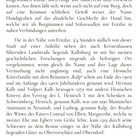
kamen. Aus ih­nen läßt sich, wenn auch nicht auf eine Burg, doch
auf eine Kem­nate schließen. Gewiß weiset der Name
Hundsgraben auf das al­tadeliche Geschlecht der Hund hin,
welche wir als Burgmannen und Stiftsvasallen mit Fritzlar in
nahen Verbindungen antref­fen.
Die in der Nähe von Fritzlar, 3/4 Stunden südlich von dieser
Stadt auf einer Anhöhe neben der nach Kerstenhausen
führen­den Landstraße liegende Kalbsburg ist mir bei meinen
ge­schichtlichen Forschungen nirgends als befestigter Ort
vorge­kommen, wenn gleich ihr Name und ihre Lage dieser
Vermu­thung nicht ungünstig sind, auch eine Hessische
Ritterfamilie mit dem Beinamen „Kalp“ schon am Ende des 13ten
und im An­fange des 14ten Jahrhunderts genannt wird. Herman
Kalb und Volpert Kalb bezeugen 1279 mit andern Hessischen
Rittern den Vertrag des L. Heinrich I. mit den Schenken zu
Schweinsberg, Henrich, genannt Kalb, war um 1290 Mainzischer
Amtmann in Neustadt, und Ludwig, genannt Kalp, der Bruder
der Witwe des Ritters Conrad von Elben, Margarethe, welche in
zweiter Ehe mit Egbert von Grifte lebte, kam 1319 durch seine
Schwe­ster zu dem Besitze einiger in der Nähe der Kalbsburg
liegenden Güter zu Obervorschütz und Oberndorf.