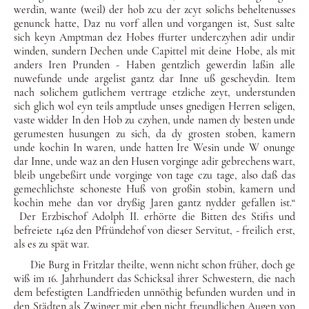
werdin, wante (weil) der hob zcu der zcyt solichs beheltenusses
genunck hatte, Daz nu vorf allen und vorgangen ist, Sust salte
sich keyn Ampt­man dez Hobes ffurter underczyhen adir undir
winden, sundern Dechen unde Capittel mit deine Hobe, als mit
anders Iren Prun­den - Haben gentzlich gewerdin laßin alle
nuwefunde unde arge­list gantz dar Inne uß gescheydin. Item
nach solichem gutlichem vertrage etzliche zeyt, under­stunden
sich glich wol eyn teils amptlude unses gnedigen Her­ren seligen,
vaste widder In den Hob zu czyhen, unde namen dy besten unde
gerumesten husungen zu sich, da dy grosten sto­ben, kamern
unde kochin In waren, unde hatten Ire Wesin unde W onunge
dar Inne, unde waz an den Husen vorginge adir gebre­chens wart,
bleib ungebeßirt unde vorginge von tage czu tage, also daß das
gemechlichste schoneste Huß von großin stobin, kamern und
kochin mehe dan vor dryßig Jaren gantz nydder ge­fallen ist.“
Der Erzbischof Adolph II. erhörte die Bitten des Stifts und
befreiete 1462 den Pfründehof von dieser Servitut, - freilich erst,
als es zu spät war.
Die Burg in Fritzlar theilte, wenn nicht schon früher, doch ge
wiß im 16. Jahrhundert das Schicksal ihrer Schwestern, die nach
dem befe­stigten Landfrieden unnöthig befunden wurden und in
den Städten als Zwinger mit eben nicht freundlichen Au­gen von