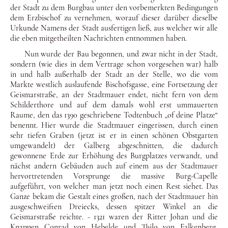
der Stadt zu dem Burgbau unter den vorbemerkten Be­dingungen
dem Erzbischof zu vernehmen, worauf dieser dar­über dieselbe
Urkunde Namens der Stadt ausfertigen ließ, aus welcher wir alle
die eben mitgetheilten Nachrichten entnommen haben.
Nun wurde der Bau begonnen, und zwar nicht in der Stadt,
son­dern (wie dies in dem Vertrage schon vorgesehen war) halb
in und halb außerhalb der Stadt an der Stelle, wo die vom
Markte westlich auslaufende Bischofsgasse, eine Fortsetzung der
Geis­marstraße, an der Stadtmauer endet, nicht fern von dem
Schil­derthore und auf dem damals wohl erst ummauerten
Raume, den das 1390 geschriebene Todtenbuch „of deine Platze“
be­nennt. Hier wurde die Stadtmauer eingerissen, durch einen
sehr tiefen Graben (jetzt ist er in einen schönen Obstgarten
umge­wandelt) der Galberg abgeschnitten, die dadurch
gewonnene Erde zur Erhöhung des Burgplatzes verwandt, und
nächst an­dern Gebäuden auch auf einem aus der Stadtmauer
hervortre­tenden Vorsprunge die massive Burg-Capelle
aufgeführt, von welcher man jetzt noch einen Rest siehet. Das
Ganze bekam die Gestalt eines großen, nach der Stadtmauer hin
ausgeschweif­ten Dreiecks, dessen spitzer Winkel an die
Geismarstraße reich­te. - 1321 waren der Ritter Johan und die
Knappen Conrad von Hebelde und Thilo von Falkenberg,