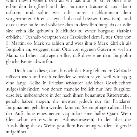
willin buwin wollen. Und als wir das thun so sal er oder sine
erbin den borgfried und den Burumen (räumen), und dann
usfaren, und sollin wir odir unser nachkommen dem
vorgenannten Otten - - eyne hobestad bewisen (anweisen), und
darzu unse hulfe und volleiste dun in derselbin burg, das er odir
sine erbin die gebuwin (Gebäude) zu eyner burgsaze (habin)
erbliche.“ Deshalb versprach der Erz­bischof dem Ritter Otto vor
S. Martini 60 Mark zu zahlen und wies ihm 6 Mark jährlich als
Burglohn an, wogegen dann Otto von eigenen Gütern so viel an
Mainz zu Lehen auftragen sollte, daß diese eine dem Burglohn
gleiche Rente abwürfen.
Doch auch diese, damals noch der Burg fehlenden Gebäude
müssen nach und nach vollendet w orden se,yn, weil wir 145 3
eine lange Reihe in Fritzlar seßhafter adelicher Geschlechter
aufge­zählt finden, von denen manche freilich nur ihre Burgsitze
da­selbst, insbesondere in der nach ihnen benannten Ritterstraße,
gehabt haben mögen, die meisten jedoch nur für Fritzlarer
Burgmannen gehalten werden können. Sie empfingen allemal bei
der Aufnahme eines neuen Capitulars eine halbe Quart Wein
(den schon oft erwähnten Admissionswein). In der über die
Aus­theilung dieses Weins gestellten Rechnung werden folgende
aufgeführt.