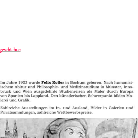
Felix Koller
geschichte: