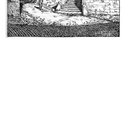
Evangelische Stadtkirche
(1932), Privatbesitz
© Urheberrechtlich geschützt. Alle Rechte vorbehalten.
Impressum: Verantwortliche Stelle im Sinne der
Datenschutzgesetze, insbesondere der EU-
Datenschutzgrundverordnung (DSGVO), ist: Dr. phil. Johann-Henrich
Schotten, 34560 Fritzlar-Geismar,