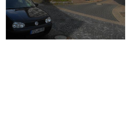
"India House" im
August 2024
© Urheberrechtlich geschützt. Alle Rechte vorbehalten.
Impressum: Verantwortliche Stelle im Sinne der
Datenschutzgesetze, insbesondere der EU-
Datenschutzgrundverordnung (DSGVO), ist: Dr. phil. Johann-Henrich
Schotten, 34560 Fritzlar-Geismar,