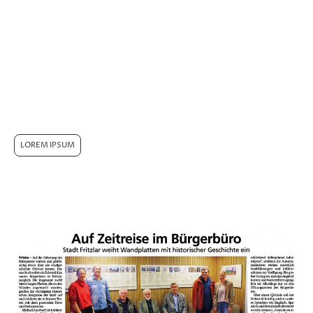
drohte. Wenn nun die immerhin 12 Meter Tafeln
zur Stadtgeschichte ihren Platz im Bürgerbüro
gefunden haben, mag das vielleicht nur die
zweitbeste Lösung sein, belohnt aber letztlich doch
irgendwie die umfangreichen Mühen und Arbeiten,
welche die Ver-wirklichung dieses Projektes
erfordert hat.
LOREM IPSUM