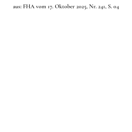
aus: FHA vom 17. Oktober 2025, Nr. 241, S. 04
Mehr erfahren
© Urheberrechtlich geschützt. Alle Rechte vorbehalten.
iche Stelle im Sinne der Datenschutzgesetz
ung (DSGVO), ist: Dr. phil. Johann-Henrich Schotten,
Mail: holzheim@aol.com und fritzlar-fuehrungen@gmx
Titeldesign: nach Kathrin Beckmann
hart, Horst Euler, Marlies Heer, Klaus Leise. Wolfgang S
pps, Johannes de Lange für die Scan-Vo