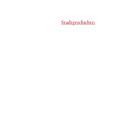
Stadtgeschichte:
Impressum: Verantwortl
Datenschutzgrundverordn
E-
Dank an Karl Burc
für Hinweise und Ti