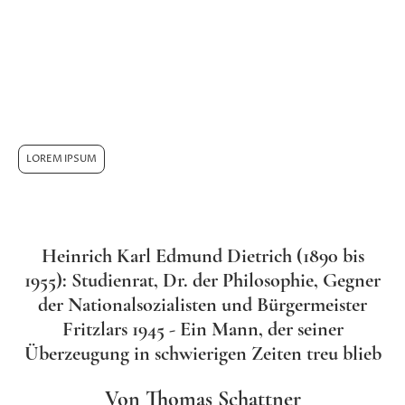
zugesprochen wurde (wie dem Direktor "Zeus" in
der "Feuerzangen-bowle"). Tatsächlich war das aber
Überlieferung vom Hörensagen, denn keiner der
befragten älteren Schulfreunde wusste etwas
Konkretes. Daher ist die Darstellung einer ersten
Biographie durch den Autor allen Dankes wert.
LOREM IPSUM
Heinrich Karl Edmund Dietrich (1890 bis
1955): Studienrat, Dr. der Philosophie, Gegner
der Nationalsozialisten und Bürgermeister
Fritzlars 1945 - Ein Mann, der seiner
Überzeugung in schwierigen Zeiten treu blieb
Von Thomas Schattner