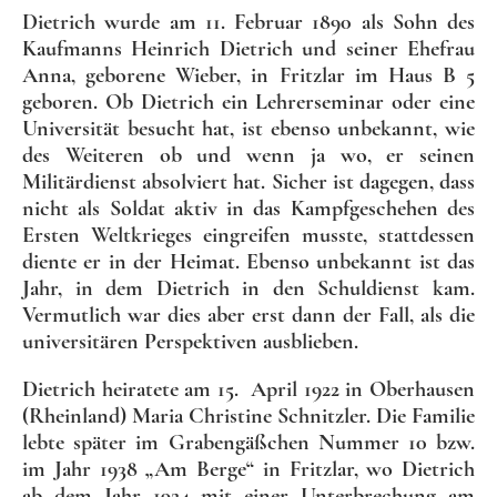
Dietrich wurde am 11. Februar 1890 als Sohn des
Kaufmanns Heinrich Dietrich und seiner Ehefrau
Anna, geborene Wieber, in Fritzlar im Haus B 5
geboren. Ob Dietrich ein Lehrerseminar oder eine
Universität besucht hat, ist ebenso unbekannt, wie
des Weiteren ob und wenn ja wo, er seinen
Militärdienst absolviert hat. Sicher ist dagegen, dass
nicht als Soldat aktiv in das Kampfgeschehen des
Ersten Weltkrieges eingreifen musste, stattdessen
diente er in der Heimat. Ebenso unbekannt ist das
Jahr, in dem Dietrich in den Schuldienst kam.
Vermutlich war dies aber erst dann der Fall, als die
universitären Perspektiven ausblieben.
Dietrich heiratete am 15. April 1922 in Oberhausen
(Rheinland) Maria Christine Schnitzler. Die Familie
lebte später im Grabengäßchen Nummer 10 bzw.
im Jahr 1938 „Am Berge“ in Fritzlar, wo Dietrich
ab dem Jahr 1924 mit einer Unterbrechung am