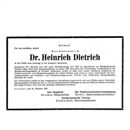
Antrag auf Mitgliedschaft in der NSDAP von
Heinrich Dietrich vom 21. April 1933 mit der 1938
hinzugefügten Bemerkung „Kein Interesse“
(HStAM, Best 327/6, Nr. 7)
Traueranzeige für Heinrich Dietrich vom 1.
November 1955 (Hessische Hessische Allgemeine