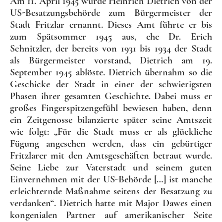
Am 11. April 1945 wurde Heinrich Dietrich von der
US-Besatzungsbehörde zum Bürgermeister der
Stadt Fritzlar ernannt. Dieses Amt führte er bis
zum Spätsommer 1945 aus, ehe Dr. Erich
Schnitzler, der bereits von 1931 bis 1934 der Stadt
als Bürgermeister vorstand, Dietrich am 19.
September 1945 ablöste. Dietrich übernahm so die
Geschicke der Stadt in einer der schwierigsten
Phasen ihrer gesamten Geschichte. Dabei muss er
großes Fingerspitzengefühl bewiesen haben, denn
ein Zeitgenosse bilanzierte später seine Amtszeit
wie folgt: „Für die Stadt muss er als glückliche
Fügung angesehen werden, dass ein gebürtiger
Fritzlarer mit den Amtsgeschäften betraut wurde.
Seine Liebe zur Vaterstadt und seinem guten
Einvernehmen mit der US-Behörde […] ist manche
erleichternde Maßnahme seitens der Besatzung zu
verdanken“. Dietrich hatte mit Major Dawes einen
kongenialen Partner auf amerikanischer Seite