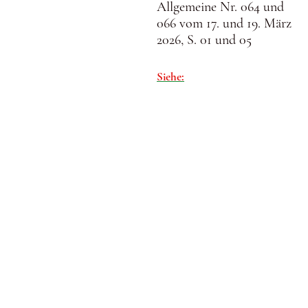
Allgemeine Nr. 064 und
066 vom 17. und 19. März
2026, S. 01 und 05
Siehe:
© Urheberrechtlich geschützt. Alle Rechte vorbehalten.
Impressum: Verantwortliche Stelle im Sinne der
Datenschutzgesetze, insbesondere der EU-
Datenschutzgrundverordnung (DSGVO), ist: Dr. phil. Johann-Henrich
Schotten, 34560 Fritzlar-Geismar,
E-Mail: holzheim@aol.com und fritzlar-fuehrungen@gmx.de
Titeldesign: nach Kathrin Beckmann
Dank an Karl Burchart, Horst Euler, Marlies Heer,
Klaus Leise. Wolfgang Schütz und Dr. Christian Wirkner
für Hinweise und Tipps, Johannes de Lange für die Scan-
Vorlagen
Die Seite ist nichtkommerziell und wird vom